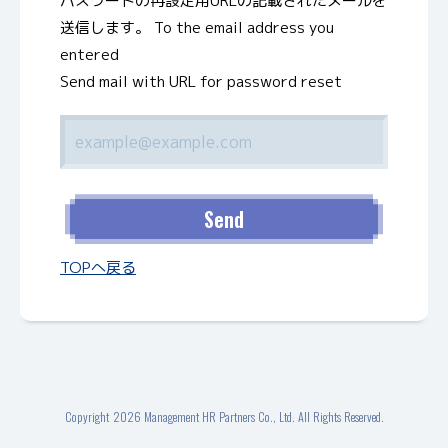
パスワードの再設定用URLの記載されたメールを
送信します。
To the email address you
entered
Send mail with URL for password reset
TOPへ戻る
Copyright
2026 Management HR Partners Co., Ltd. All Rights Reserved.